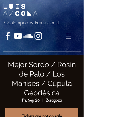
LUIS
AZCONA
Contemporary Percussionist
Mejor Sordo / Rosin
de Palo / Los
Manises / Cúpula
Geodésica
Fri, Sep 26
  |  
Zaragoza
Tickets are not on sale