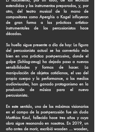
El nacimiento, por un lado, de las técnicas
extendidas y los instrumentos preparados, y, por
otro, del teatro musical de la mano de
compositores como Aperghis o Kagel influyeron
de gran forma a las prácticas artístico-
instrumentales de los percusionistas hace
décadas.
Su huella sigue presente a día de hoy: La figura
del percusionista actual se ha convertido más
bien en una práctica post-percusiva, donde el
golpe (Schlag-zeug) ha dejado paso a nuevas
sensibilidades y formas de hacer. La
manipulación de objetos cotidianos, el uso del
propio cuerpo y la performance, o los medios
audiovisuales, han ganado protagonismo en la
producción de música para el nuevo
percusionista.
En este sentido, uno de los máximos visionarios
en el campo de la post-percusión fue sin duda
Matthias Kaul, fallecido hace tres años y cuya
obra sigue resonando en nosotros. En 2019, un
año antes de morir, escribió wooden ... wooden,