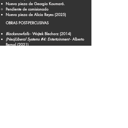
Nueva pieza de
Georgia Koumará
.
Pendiente de comisionado
Nueva pieza de
Alicia Reyes
(2025)​
OBRAS POST-PERCUSIVAS
Blacksnowfalls
- Wojtek Blecharz (2014)
(Neo)Liberal Systems #4: Entertainment
- Alberto
Bernal (2021)
(Estreno de Luis Azcona, IGNM Berna 2021)
Do nothing, just wait, the singing will start...
sooner or later
- Matthias Kaul (2012)
El programa de concierto es adaptable a cada
situación, festival e infraestructura, y puede
combinar diferentes obras de marimba
preparada, batería extendida u otros formatos.